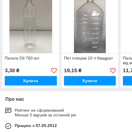
Пальта Оil 760 мл
Пет пляшка 10 л Квадрат
Паль
від 
3,30
19,15
11,
₴
₴
Купити
Купити
Про нас
Рейтинг не сформований
Менше 5 відгуків за останній рік
Працює з 07.05.2012