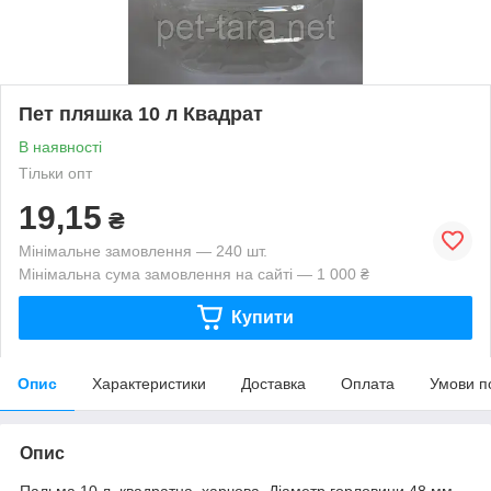
Пет пляшка 10 л Квадрат
В наявності
Тільки опт
19,15
₴
Мінімальне замовлення — 240 шт.
Мінімальна сума замовлення на сайті — 1 000 ₴
Купити
Опис
Характеристики
Доставка
Оплата
Умови п
Опис
Пальма 10 л, квадратна, харчова. Діаметр горловини 48 мм.