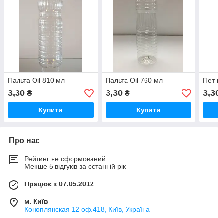
Пальта Оil 810 мл
Пальта Оil 760 мл
Пет 
3,30
3,30
3,3
₴
₴
Купити
Купити
Про нас
Рейтинг не сформований
Менше 5 відгуків за останній рік
Працює з 07.05.2012
м. Київ
Коноплянская 12 оф.418, Київ, Україна